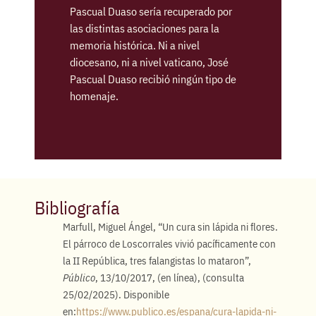
Pascual Duaso sería recuperado por
las distintas asociaciones para la
memoria histórica. Ni a nivel
diocesano, ni a nivel vaticano, José
Pascual Duaso recibió ningún tipo de
homenaje.
Bibliografía
Marfull, Miguel Ángel, “Un cura sin lápida ni flores.
El párroco de Loscorrales vivió pacíficamente con
la II República, tres falangistas lo mataron”,
Público
, 13/10/2017, (en línea), (consulta
25/02/2025). Disponible
en:
https://www.publico.es/espana/cura-lapida-ni-