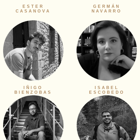
ESTER
GERMÁN
CASANOVA
NAVARRO
IÑIGO
ISABEL
BIENZOBAS
ESCOBEDO