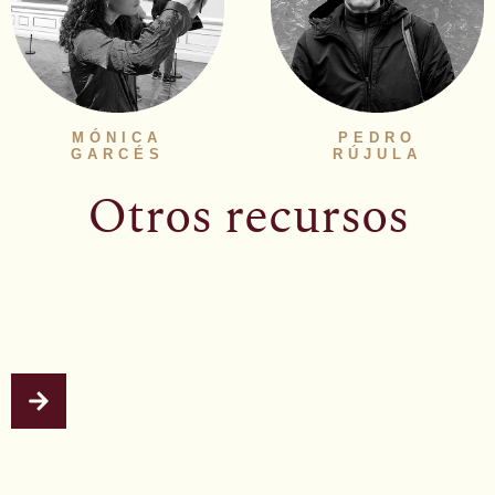
MÓNICA
PEDRO
GARCÉS
RÚJULA
Otros recursos
Fichas
Descubre los acontecimientos más relevantes de la intolerancia
en Aragón con relatos claros y datos esenciales para entender su
impacto.