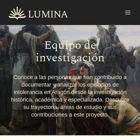
Ir
MAI
al
MEN
contenido
Equipo de
investigación
Conoce a las personas que han contribuido a
documentar y analizar los episodios de
intolerancia en Aragón desde la investigación
histórica, académica y especializada. Descubre
su trayectoria, áreas de estudio y sus
contribuciones a este proyecto.