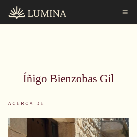
Ir
MAI
al
MEN
contenido
Íñigo Bienzobas Gil
ACERCA DE