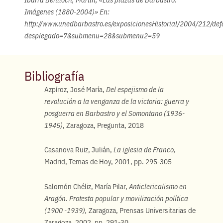
Imágenes (1880-2004)» En:
http://www.unedbarbastro.es/exposicionesHistorial/2004/212/def
desplegado=7&submenu=28&submenu2=59
Bibliografía
Azpíroz, José María,
Del espejismo de la
revolución a la venganza de la victoria: guerra y
posguerra en Barbastro y el Somontano (1936-
1945)
, Zaragoza, Pregunta, 2018
Casanova Ruiz, Julián,
La iglesia de Franco,
Madrid, Temas de Hoy, 2001, pp. 295-305
Salomón Chéliz, María Pilar,
Anticlericalismo en
Aragón. Protesta popular y movilización política
(1900 -1939),
Zaragoza, Prensas Universitarias de
Zaragoza, 2002, pp. 291-30