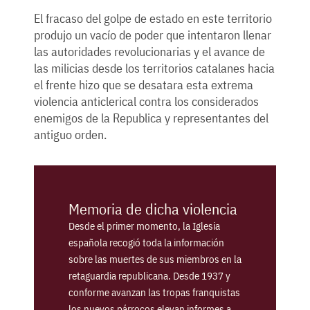
El fracaso del golpe de estado en este territorio
produjo un vacío de poder que intentaron llenar
las autoridades revolucionarias y el avance de
las milicias desde los territorios catalanes hacia
el frente hizo que se desatara esta extrema
violencia anticlerical contra los considerados
enemigos de la Republica y representantes del
antiguo orden.
Memoria de dicha violencia
Desde el primer momento, la Iglesia
española recogió toda la información
sobre las muertes de sus miembros en la
retaguardia republicana. Desde 1937 y
conforme avanzan las tropas franquistas
los nuevos párrocos elevan informes a