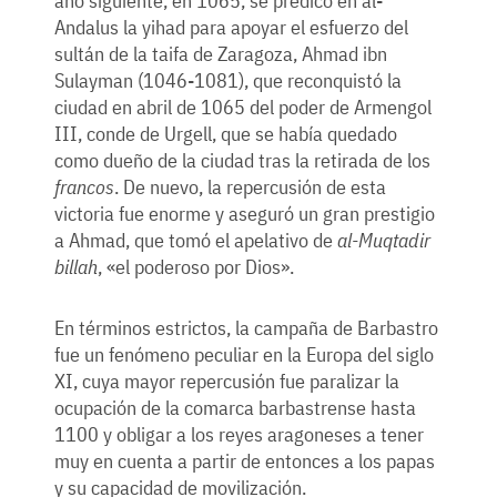
año siguiente, en 1065, se predicó en al-
Andalus la yihad para apoyar el esfuerzo del
sultán de la taifa de Zaragoza, Ahmad ibn
Sulayman (1046-1081), que reconquistó la
ciudad en abril de 1065 del poder de Armengol
III, conde de Urgell, que se había quedado
como dueño de la ciudad tras la retirada de los
francos
. De nuevo, la repercusión de esta
victoria fue enorme y aseguró un gran prestigio
a Ahmad, que tomó el apelativo de
al-Muqtadir
billah
, «el poderoso por Dios».
En términos estrictos, la campaña de Barbastro
fue un fenómeno peculiar en la Europa del siglo
XI, cuya mayor repercusión fue paralizar la
ocupación de la comarca barbastrense hasta
1100 y obligar a los reyes aragoneses a tener
muy en cuenta a partir de entonces a los papas
y su capacidad de movilización.