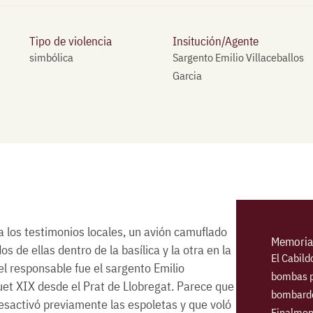
Tipo de violencia
Insitución/Agente
simbólica
Sargento Emilio Villaceballos
Garcia
 los testimonios locales, un avión camuflado
Memoria 
s de ellas dentro de la basílica y la otra en la
El Cabild
el responsable fue el sargento Emilio
bombas p
uet XIX desde el Prat de Llobregat. Parece que
bombardeo
esactivó previamente las espoletas y que voló
Finalment