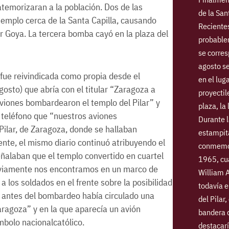
temorizaran a la población. Dos de las
de la San
emplo cerca de la Santa Capilla, causando
Reciente
or Goya. La tercera bomba cayó en la plaza del
probablem
se corre
agosto se
n fue reivindicada como propia desde el
en el lug
gosto) que abría con el titular “Zaragoza a
proyectil
 aviones bombardearon el templo del Pilar” y
plaza, la
 teléfono que “nuestros aviones
Durante l
Pilar, de Zaragoza, donde se hallaban
estampita
ente, el mismo diario continuó atribuyendo el
conmemor
eñalaban que el templo convertido en cuartel
1965, cu
bviamente nos encontramos en un marco de
William A
 los soldados en el frente sobre la posibilidad
todavía e
s antes del bombardeo había circulado una
del Pilar
Zaragoza” y en la que aparecía un avión
bandera d
mbolo nacionalcatólico.
destacarí