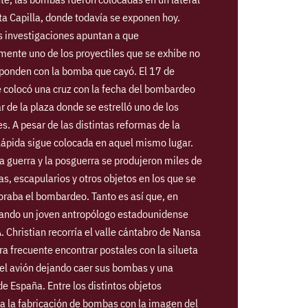
ta Capilla, donde todavía se exponen hoy.
s investigaciones apuntan a que
ente uno de los proyectiles que se exhibe no
sponden con la bomba que cayó. El 17 de
 colocó una cruz con la fecha del bombardeo
ar de la plaza donde se estrelló uno de los
es. A pesar de las distintas reformas de la
 lápida sigue colocada en aquel mismo lugar.
a guerra y la posguerra se produjeron miles de
s, escapularios y otros objetos en los que se
aba el bombardeo. Tanto es así que, en
ando un joven antropólogo estadounidense
. Christian recorría el valle cántabro de Nansa
ra frecuente encontrar postales con la silueta
, el avión dejando caer sus bombas y una
e España. Entre los distintos objetos
a la fabricación de bombas con la imagen del