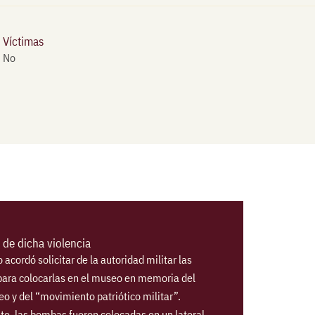
Víctimas
No
de dicha violencia
o acordó solicitar de la autoridad militar las
ara colocarlas en el museo en memoria del
 y del “movimiento patriótico militar”.
e, las bombas fueron colocadas en un lateral