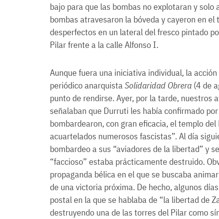
bajo para que las bombas no explotaran y solo a
bombas atravesaron la bóveda y cayeron en el t
desperfectos en un lateral del fresco pintado p
Pilar frente a la calle Alfonso I.
Aunque fuera una iniciativa individual, la acció
periódico anarquista
Solidaridad Obrera
(4 de a
punto de rendirse. Ayer, por la tarde, nuestros
señalaban que Durruti les había confirmado por
bombardearon, con gran eficacia, el templo del 
acuartelados numerosos fascistas”. Al día sigui
bombardeo a sus “aviadores de la libertad” y s
“faccioso” estaba prácticamente destruido. O
propaganda bélica en el que se buscaba animar a
de una victoria próxima. De hecho, algunos día
postal en la que se hablaba de “la libertad de 
destruyendo una de las torres del Pilar como sí