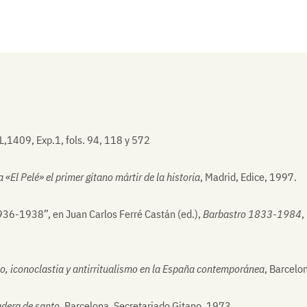
,1409, Exp.1, fols. 94, 118 y 572
«El Pelé» el primer gitano mártir de la historia
, Madrid, Edice, 1997.
936-1938”, en Juan Carlos Ferré Castán (ed.),
Barbastro 1833-1984
,
mo, iconoclastia y antirritualismo en la España contemporánea
, Barcelo
adera de santo,
Barcelona, Secretariado Gitano, 1973.