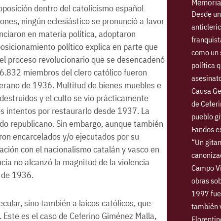
Memoria 
posición dentro del catolicismo español
Desde un
es, ningún eclesiástico se pronunció a favor
anticleri
nciaron en materia política, adoptaron
franquist
posicionamiento político explica en parte que
como un s
 el proceso revolucionario que se desencadenó
política 
 6.832 miembros del clero católico fueron
asesinato
 verano de 1936. Multitud de bienes muebles e
Causa Gen
destruidos y el culto se vio prácticamente
de Ceferi
os intentos por restaurarlo desde 1937. La
pueblo gi
bando republicano. Sin embargo, aunque también
Fandos es
ron encarcelados y/o ejecutados por su
“Un gita
ación con el nacionalismo catalán y vasco en
canonizac
ncia no alcanzó la magnitud de la violencia
Campo Vil
o de 1936.
obras sob
1997 fue 
ecular, sino también a laicos católicos, que
también v
. Este es el caso de Ceferino Giménez Malla,
Florentin