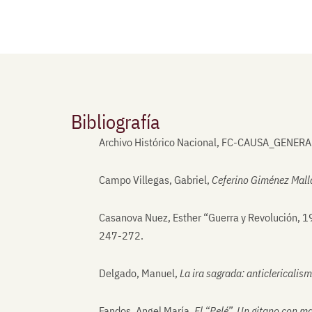
Bibliografía
Archivo Histórico Nacional, FC-CAUSA_GENERAL
Campo Villegas, Gabriel,
Ceferino Giménez Malla 
Casanova Nuez, Esther “Guerra y Revolución, 1
247-272.
Delgado, Manuel,
La ira sagrada: anticlericalis
Fandos, Angel María,
El “Pelé”. Un gitano con m