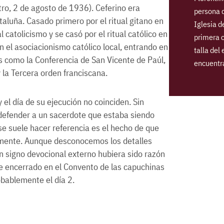
ro, 2 de agosto de 1936). Ceferino era
persona d
taluña. Casado primero por el ritual gitano en
Iglesia d
 catolicismo y se casó por el ritual católico en
primera c
n el asociacionismo católico local, entrando en
talla del
s como la Conferencia de San Vicente de Paúl,
encuentra
 la Tercera orden franciscana.
 el día de su ejecución no coinciden. Sin
 defender a un sacerdote que estaba siendo
se suele hacer referencia es el hecho de que
emente. Aunque desconocemos los detalles
un signo devocional externo hubiera sido razón
ue encerrado en el Convento de las capuchinas
obablemente el día 2.