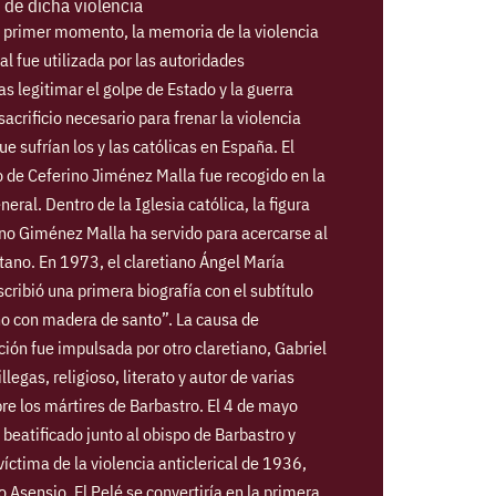
de dicha violencia
 primer momento, la memoria de la violencia
cal fue utilizada por las autoridades
as legitimar el golpe de Estado y la guerra
acrificio necesario para frenar la violencia
que sufrían los y las católicas en España. El
 de Ceferino Jiménez Malla fue recogido en la
eral. Dentro de la Iglesia católica, la figura
no Giménez Malla ha servido para acercarse al
tano. En 1973, el claretiano Ángel María
cribió una primera biografía con el subtítulo
no con madera de santo”. La causa de
ión fue impulsada por otro claretiano, Gabriel
legas, religioso, literato y autor de varias
re los mártires de Barbastro. El 4 de mayo
beatificado junto al obispo de Barbastro y
íctima de la violencia anticlerical de 1936,
o Asensio. El Pelé se convertiría en la primera