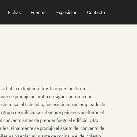
Fichas
Fuentes
Exposición
Contacto
se había extinguido. Tras la represión de un
over se produjo un motín de signo contrario que
da de misa, el 5 de julio, fue asesinado un empleado de
 un grupo de milicianos urbanos y paisanos asaltaron el
 convento antes de prender fuego al edificio. Otro
ailes. Finalmente se produjo el asalto del convento de
ailes y un seglar, ayudante de cocina, y el del colegio