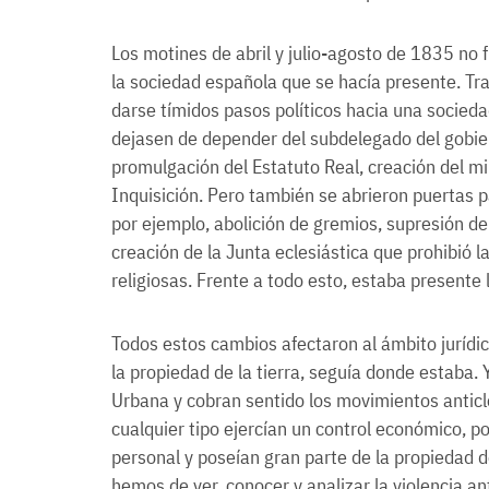
Los motines de abril y julio-agosto de 1835 no 
la sociedad española que se hacía presente. T
darse tímidos pasos políticos hacia una socied
dejasen de depender del subdelegado del gobier
promulgación del Estatuto Real, creación del min
Inquisición. Pero también se abrieron puertas 
por ejemplo, abolición de gremios, supresión de 
creación de la Junta eclesiástica que prohibió l
religiosas. Frente a todo esto, estaba presente l
Todos estos cambios afectaron al ámbito jurídi
la propiedad de la tierra, seguía donde estaba. 
Urbana y cobran sentido los movimientos anticle
cualquier tipo ejercían un control económico, pol
personal y poseían gran parte de la propiedad d
hemos de ver, conocer y analizar la violencia an