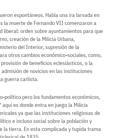
fueron espontáneos. Había una ira larvada en
ras la muerte de Fernando VII comenzaron a
ad liberal: orden sobre ayuntamientos para que
no, creación de la Milicia Urbana,
isterio del Interior, supresión de la
para otros cambios económico-sociales, como,
provisión de beneficios eclesiásticos, o la
a admisión de novicios en las instituciones
a guerra carlista.
co-político pero los fundamentos económicos,
Y aquí es donde entra en juego la Milicia
ricales ya que las instituciones religiosas de
ítico e incluso social sobre la población y
e la tierra. En esta complicada y tupida trama
ticlerical de 1835.