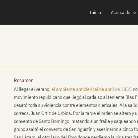
Inicio
Acerca de
Resumen
Al llegar el verano,
el ambiente anticlerical de abril de 1835
no 
movimiento republicano que llegó al cadalso al teniente Blas P
desató toda su violencia contra elementos clericales. A la sali
correos, Juan Ortiz de Urbina. Por la tarde el orden se alteró y
convento de Santo Domingo, matando a un fraile y saqueando el
grupo asaltó el convento de San Agustín y asesinaron a cinco fr
San Lázaro, al otro lado del Ebro donde perdieron la vida tres fr