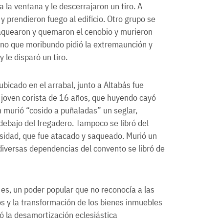
a la ventana y le descerrajaron un tiro. A
y prendieron fuego al edificio. Otro grupo se
 saquearon y quemaron el cenobio y murieron
ustino que moribundo pidió la extremaunción y
y le disparó un tiro.
bicado en el arrabal, junto a Altabás fue
un joven corista de 16 años, que huyendo cayó
n murió “cosido a puñaladas” un seglar,
debajo del fregadero. Tampoco se libró del
versidad, que fue atacado y saqueado. Murió un
 diversas dependencias del convento se libró de
 es, un poder popular que no reconocía a las
os y la transformación de los bienes inmuebles
ó la desamortización eclesiástica