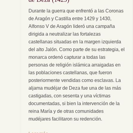
supervivencia
Durante la guerra que enfrentó a las Coronas
de
de Aragón y Castilla entre 1429 y 1430,
la
Alfonso V de Aragón lideró una campaña
aljama
dirigida a neutralizar las fortalezas
mudéjar
castellanas situadas en la margen izquierda
de
del alto Jalón. Como parte de su estrategia, el
Deza
monarca ordenó capturar a todas las
(1429)
personas de religión islámica arraigadas en
las poblaciones castellanas, que fueron
posteriormente vendidas como esclavas. La
aljama mudéjar de Deza fue una de las más
castigadas, con sesenta y una víctimas
documentadas, si bien la intervención de la
reina María y de otras comunidades
mudéjares facilitaron su redención.