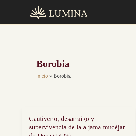
Ir
al
contenido
Borobia
Inicio
Borobia
Cautiverio, desarraigo y
Cautiverio,
desarraigo
supervivencia de la aljama mudéjar
y
de Deza (1429)