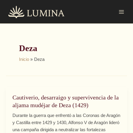
Ir
MAI
al
MEN
contenido
Deza
Inicio
Deza
Cautiverio, desarraigo y supervivencia de la
Cautiverio,
desarraigo
aljama mudéjar de Deza (1429)
y
Durante la guerra que enfrentó a las Coronas de Aragón
supervivencia
y Castilla entre 1429 y 1430, Alfonso V de Aragón lideró
de
una campaña dirigida a neutralizar las fortalezas
la