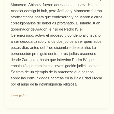
por
Manasem Abinbez fueron acusados a su vez. Haim
las
Andalet consiguió huir, pero Jaffuda y Manasem fueron
hostias
atormentados hasta que confesaron y acusaron a otros
robadas
correligionarios de haberlas profanado. El infante Juan,
en
gobernador de Aragón, e hijo de Pedro IV el
1377
Ceremonioso, activó el proceso y condenó al cristiano
a ser descuartizado y a los dos judíos a ser quemados
pocos días antes del 7 de diciembre de ese año. La
persecución prosiguió contra otros judíos oscenses
desde Zaragoza, hasta que intervino Pedro IV que
consiguió que esta injusta investigación judicial cesase.
Se trata de un ejemplo de la amenaza que pesaba
sobre las comunidades hebreas en la Baja Edad Media
por el auge de la intransigencia religiosa.
Leer más »