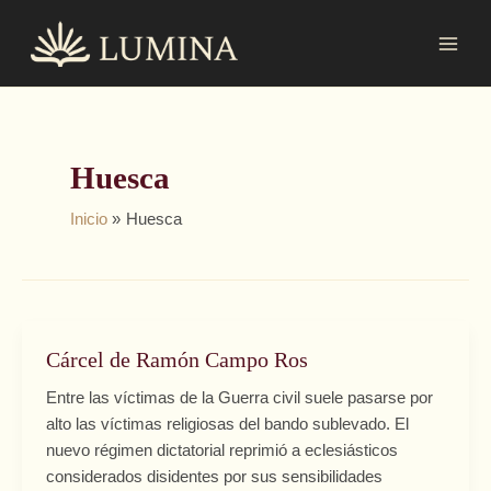
Ir
MAI
al
MEN
contenido
Huesca
Inicio
Huesca
Cárcel de Ramón Campo Ros
Cárcel
de
Entre las víctimas de la Guerra civil suele pasarse por
Ramón
alto las víctimas religiosas del bando sublevado. El
Campo
nuevo régimen dictatorial reprimió a eclesiásticos
Ros
considerados disidentes por sus sensibilidades