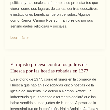
políticas y nacionales, así como a los protestantes que
vieron como sus lugares de cultos, centros educativos
e instituciones benéficas fueron cerrados. Algunos
como Ramón Campo Ros sufrirían presidio por sus
sensibilidades religiosas y sociales.
Leer más »
El injusto proceso contra los judíos de
El
injusto
Huesca por las hostias robadas en 1377
proceso
En el otoño de 1377, corrió el rumor en la comarca de
contra
Huesca que habían sido robadas cinco hostias de la
los
iglesia de Tardienta. Se acusó a Ramón Raffart, un
judíos
ladronzuelo que, sometido a tormento declaró que las
de
había vendido a unos judíos de Huesca. A pesar de la
Huesca
inverosimilitud de la confesión, Haim Andalet, Jaffuda y