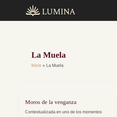
Ir
al
contenido
La Muela
Inicio
La Muela
Moros de la venganza
Moros
de
Contextualizada en uno de los momentos
la