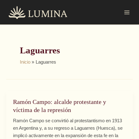
Ir
MAI
al
MEN
contenido
Laguarres
Inicio
Laguarres
Ramón Campo: alcalde protestante y
Ramón
Campo:
víctima de la represión
alcalde
Ramón Campo se convirtió al protestantismo en 1913
protestante
en Argentina y, a su regreso a Laguarres (Huesca), se
y
implicó activamente en la expansión de esta fe en la
víctima