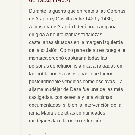
supervivencia
Durante la guerra que enfrentó a las Coronas
de
de Aragón y Castilla entre 1429 y 1430,
la
Alfonso V de Aragón lideró una campaña
aljama
dirigida a neutralizar las fortalezas
mudéjar
castellanas situadas en la margen izquierda
de
del alto Jalón. Como parte de su estrategia, el
Deza
monarca ordenó capturar a todas las
(1429)
personas de religión islámica arraigadas en
las poblaciones castellanas, que fueron
posteriormente vendidas como esclavas. La
aljama mudéjar de Deza fue una de las más
castigadas, con sesenta y una víctimas
documentadas, si bien la intervención de la
reina María y de otras comunidades
mudéjares facilitaron su redención.