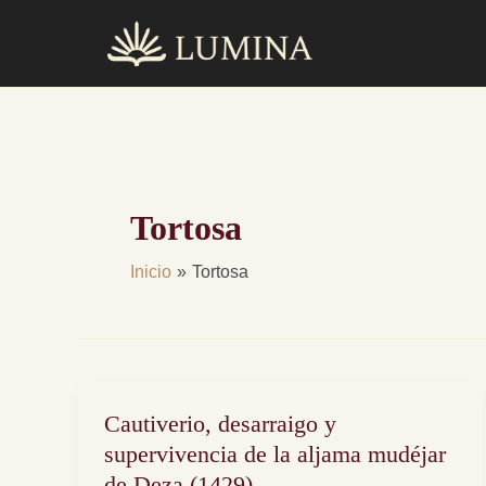
Ir
al
contenido
Tortosa
Inicio
Tortosa
Cautiverio, desarraigo y
Cautiverio,
desarraigo
supervivencia de la aljama mudéjar
y
de Deza (1429)