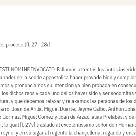
el proceso (ff. 27r-28r]
RISTI NOMINE INVOCATO. Fallamos attentos los autos inseridos
ocurador de la sedde appostolica haber provado bien y cumpl
amos y pronunciamos su intencion ya bien probada en consecu
los dichos reos y cada uno dellos haver sido y ser sodomita
tura, y que debemos relaxar y relaxamos las personas de los 
rro, Joan de Arilla, Miguel Duarte, Jayme Calbo, Anthon Johan
 Gormaz, Miguel Gomez y Joan de Arzac, alias Prelabes, y de ca
r, lo qual [f. 27v] traslado al excelentissimo señor don Hernan
 reyno, y en su lugar al regente la chançelleria, rogando y