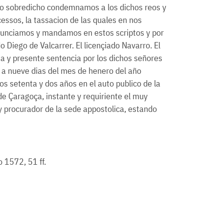
lo sobredicho condemnamos a los dichos reos y
essos, la tassacion de las quales en nos
ronunciamos y mandamos en estos scriptos y por
do Diego de Valcarrer. El licençiado Navarro. El
ha y presente sentencia por los dichos señores
os a nueve dias del mes de henero del año
s setenta y dos años en el auto publico de la
 de Çaragoça, instante y requiriente el muy
y procurador de la sede appostolica, estando
 1572, 51 ff.