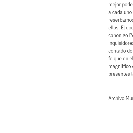
mejor pode
a cada uno 
reserbamos,
ellos. El d
canonigo Pe
inquisidore
contado del
fe que en e
magniffico 
presentes l
Archivo Mun