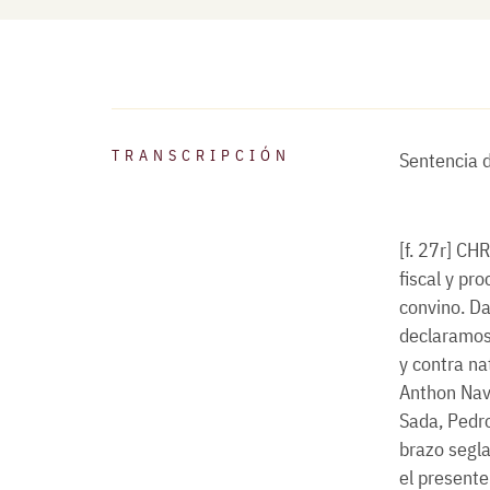
TRANSCRIPCIÓN
Sentencia d
[f. 27r] CH
fiscal y pr
convino. D
declaramos 
y contra na
Anthon Nava
Sada, Pedro
brazo segla
el presente