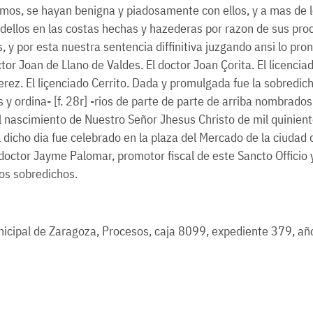
mos, se hayan benigna y piadosamente con ellos, y a mas de 
dellos en las costas hechas y hazederas por razon de sus proc
 y por esta nuestra sentencia diffinitiva juzgando ansi lo p
octor Joan de Llano de Valdes. El doctor Joan Çorita. El licencia
rez. El liçenciado Cerrito. Dada y promulgada fue la sobredic
s y ordina- [f. 28r] -rios de parte de parte de arriba nombrad
 nascimiento de Nuestro Señor Jhesus Christo de mil quiniento
l dicho dia fue celebrado en la plaza del Mercado de la ciudad
doctor Jayme Palomar, promotor fiscal de este Sancto Officio 
os sobredichos.
icipal de Zaragoza, Procesos, caja 8099, expediente 379, año