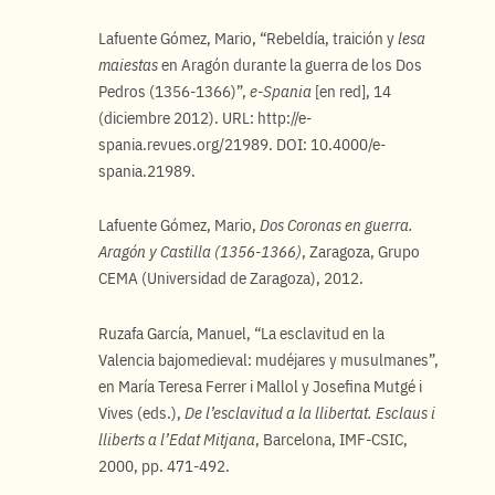
Lafuente Gómez, Mario, “Rebeldía, traición y
lesa
maiestas
en Aragón durante la guerra de los Dos
Pedros (1356-1366)”,
e-Spania
[en red], 14
(diciembre 2012). URL: http://e-
spania.revues.org/21989. DOI: 10.4000/e-
spania.21989.
Lafuente Gómez, Mario,
Dos Coronas en guerra.
Aragón y Castilla (1356-1366)
, Zaragoza, Grupo
CEMA (Universidad de Zaragoza), 2012.
Ruzafa García, Manuel, “La esclavitud en la
Valencia bajomedieval: mudéjares y musulmanes”,
en María Teresa Ferrer i Mallol y Josefina Mutgé i
Vives (eds.),
De l’esclavitud a la llibertat. Esclaus i
lliberts a l’Edat Mitjana
, Barcelona, IMF-CSIC,
2000, pp. 471-492.