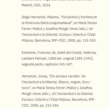
Madrid, CSIC, 2024.
Diago Hernando, Máximo, “Esclavitud y frontera en
la Península Ibérica bajomedieval”, en María Teresa
Ferrer i Mallol y Josefina Mutgé i Vives (eds.),
De
l’esclavitud a la llibertat. Esclaus i lliberts a l’Edat
Mitjana
, Barcelona, IMF-CSIC, 2000, pp. 135-150.
Eiximenis, Francesc de,
Dotzè del Crestià
, València,
Lambert Palmart, 1484 [ed. original 1385-1392],
segunda parte, capítulos 341-347.
Hernando, Josep, “Els esclaus sarraïns. De
l’esclavitud a la llibertat. Blancs, negres, llors i
turcs”, en María Teresa Ferrer i Mallol y Josefina
Mutgé i Vives (eds.),
De l’esclavitud a la llibertat.
Esclaus i lliberts a l’Edat Mitjana
, Barcelona, IMF-
CSIC, 2000, pp. 213-244.